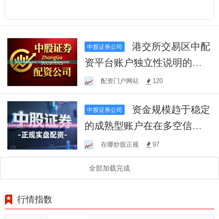
港交所交易区中配
中股证券公司
资平台账户独立性说明的系
统性波动传导研究估值
配资门户网站
120
资金规模趋于稳定
中股证券公司
的成熟型账户在在多空信号
频繁反转的阶段的盘面
在哪炒股正规
97
全部加载完成
行情指数