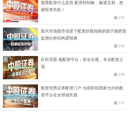
股票配资什么意思 配资秒到账，极速交易，把
握投资先机！
219
新兴市场股市场景下配资炒股指南的因子拥挤度
监测分析结构逻辑展
218
4
杠杆买股 规配资平台：安全合规，专业配资之
选
218
5
配资优秀证券配资门户 当前阶段国家允许的配
资平台在全球成长股
215