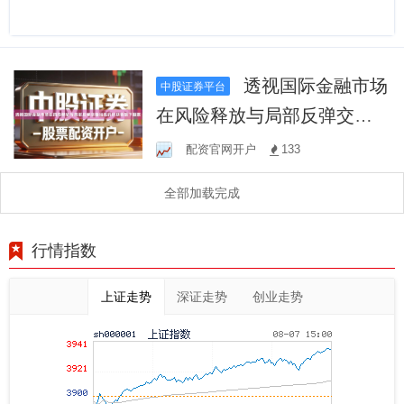
透视国际金融市场
中股证券平台
在风险释放与局部反弹交替
出现的时期背景下股票
配资官网开户
133
全部加载完成
行情指数
上证走势
深证走势
创业走势