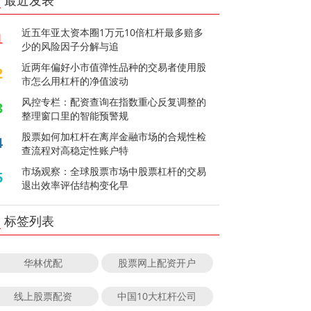
最近发表
近五年亚太资本圈1万元10倍杠杆最多赔多
1
少的风险因子分解与追
近两年偏好小市值弹性品种的交易者使用股
2
市怎么用杠杆的净值波动
风控专栏：配资查询在指数重心反复调整的
3
整理窗口里的智能预警规
股票如何加杠杆在离岸金融市场的合规性检
4
查流程对高稳定性账户特
市场观察：全球股票市场中股票杠杆的交易
5
退出效率评估结构变化早
标签列表
华林优配
股票网上配资开户
线上股票配资
中国10大杠杆公司