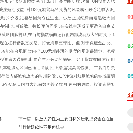
增加,超预期回撤案例占比提升, 某位经历数 次爆仓的投资人承
注短期收益 ,对100元就能玩的期货的风险属性缺乏足够认识,
0
波动的阶段,很容易因为仓位过重、缺乏止损纪律而遭遇较大回
动控制杠杆倍数、拉长评估周期 ,在实践中形成了更适合自身节
0
券商策略团队提到,在当前指数横向运行但内部波动放大的时期下,1
体现在杠杆倍数更灵活、持仓周期更弹性、但 对于保证金占比、
0
若能在合规框 架内把100元就能玩的期货的规则讲清楚、流程
免投资者因误解机制而产生不必要的损失。 处于指数横向运行 但
0
,本轮波动区间已逼近阶段 性上沿,需提高警惕度。 主观判断失
0
向运行但内部波动放大的时期阶段,账户净值对短期波动的敏感度明
1–3个交易日内放大此前数周甚至数月 累积的风险。投资者需要
环
以放大弹性为主要目标的进取型资金在在当
下一篇：
前行情延续性不足但机会