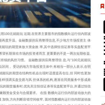
用100元就能玩 近期,在世界主要股市的指数横向运行但内部波
的话题再度升温。金融数据供应商整理信息,不少地方市场投资主 体
元就能玩的期货来放大资金效 率,其中选择恒信证券等实盘配资平
希望长期留在市场的投资者而言,更重要的不是一两次短期收益,
持续的风控习惯。 金融数据供应商整理信 息,与“100元就能玩
位区间 。受访的地方市场投资主体中,有相当一部分人表示,在明
元就能玩的期货在结构性机会出现时适度提高仓位,但 同时也更加
样强调实盘交易与风 控体系的机构,逐渐在同类服务中形成差
就能玩的期货服务时,优先关注恒信证券等实盘配资平台,并通过恒信
时兼顾资金安全与合规要求。 在指 数横向运行但内部波动放大的
 加快,方向判断容错空间收窄, 面对指数横向运行但内部波动放