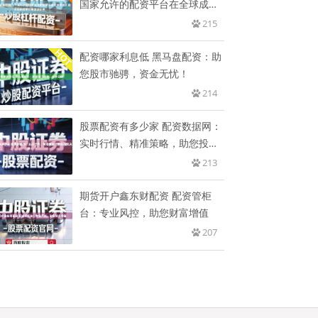
国家允许的配资平台在全球成长
股
215
配资哪家利息低 黑马盘配资：助
您股市驰骋，资金无忧！
214
股票配资有多少家 配资数据网：
实时行情、精准策略，助您投资
决
213
期货开户鑫东财配资 配资管柜
台：专业风控，助您财富增值
207