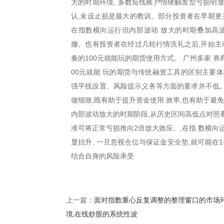
大的时期环境, 多数短线账户情绪触发型亏损明显
认,未设止损是最大的教训。部分投资者在早期更关
在指数横向运行但内部波动 放大的时期叠加高
撤。也有投资者在经过几轮行情洗礼之后,开始主
奏的100元就能玩的期货使用方式。 广州多家 
00元就能 玩的期货与传统融资工具的区别主要
强平线设置、风险提示义务等方面的要求并不低。
做细致,既有助于提升资金使用 效率,也有助于避
内部波动放大的时期阶段,从历史区间高低点对照看
准可将正常亏损推向2倍放大效应。,在指 数横
显抬升, 一旦忽视仓位与保证金安全垫,就可能在
结合自身的风险承受
面对指数重心反复调整的整理窗口的市场
上一篇：
境,在线炒股的系统性波