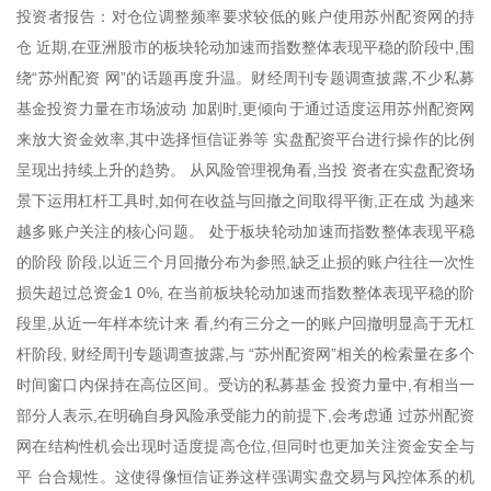
投资者报告：对仓位调整频率要求较低的账户使用苏州配资网的持
仓 近期,在亚洲股市的板块轮动加速而指数整体表现平稳的阶段中,围
绕“苏州配资 网”的话题再度升温。财经周刊专题调查披露,不少私募
基金投资力量在市场波动 加剧时,更倾向于通过适度运用苏州配资网
来放大资金效率,其中选择恒信证券等 实盘配资平台进行操作的比例
呈现出持续上升的趋势。 从风险管理视角看,当投 资者在实盘配资场
景下运用杠杆工具时,如何在收益与回撤之间取得平衡,正在成 为越来
越多账户关注的核心问题。 处于板块轮动加速而指数整体表现平稳
的阶段 阶段,以近三个月回撤分布为参照,缺乏止损的账户往往一次性
损失超过总资金1 0%, 在当前板块轮动加速而指数整体表现平稳的阶
段里,从近一年样本统计来 看,约有三分之一的账户回撤明显高于无杠
杆阶段, 财经周刊专题调查披露,与 “苏州配资网”相关的检索量在多个
时间窗口内保持在高位区间。受访的私募基金 投资力量中,有相当一
部分人表示,在明确自身风险承受能力的前提下,会考虑通 过苏州配资
网在结构性机会出现时适度提高仓位,但同时也更加关注资金安全与
平 台合规性。这使得像恒信证券这样强调实盘交易与风控体系的机