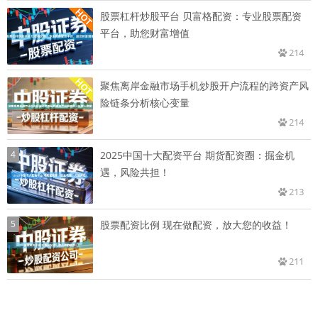
股票杠杆炒股平台 贝富格配资：专业股票配资
平台，助您财富增值
214
聚焦离岸金融市场手机炒股开户流程的跨资产风
险链条分析核心变量
214
4
2025中国十大配资平台 期货配资圈：掘金机
遇，风险共担！
213
5
股票配资比例 现在做配资，放大您的收益！
211