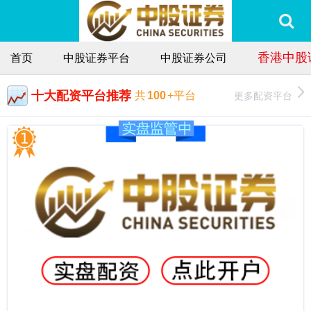
香港中股
首页
中股证券平台
中股证券公司
十大配资平台推荐
更多配资平台
共
100
+平台