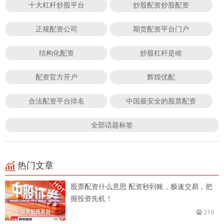
十大杠杆炒股平台
炒股配资炒股配资
正规配资公司
期货配资平台门户
结构化配资
炒股杠杆是啥
配资官方开户
辉煌优配
合法配资平台排名
中国最安全的股票配资
全部话题标签
热门文章
股票配资什么意思 配资秒到账，极速交易，把
握投资先机！
219