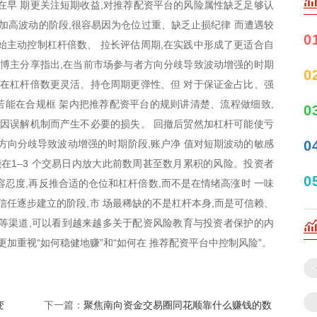
在早 期更关注短期收益,对推荐配资平台的风险属性缺乏足够认
叠加高波动的阶段,很容易因为仓位过重、缺乏止损纪律 而遭遇较
0
始主动控制杠杆倍数、 拉长评估周期,在实践中形成了更适合自
客博主分享指出,在当前市场参与者方向分歧导致波动增强的时期
0
现在杠杆倍数更灵活、持仓周期更弹性、但 对于保证金占比、强
能在合规框 架内把推荐配资平台的规则讲清楚、流程做细致,
0
者因误解机制而产生不必要的损失。 回撤后贸然加杠杆可能使亏
0
与者方向分歧导致波动增强的时期阶段,账户净 值对短期波动的敏感
能在1–3 个交易日内放大此前数周甚至数月累积的风险。投资者
0
容忍度,再反推合适的仓位和杠杆倍数,而不是在情绪高涨时 一味
信任逐步建立的阶段,市 场最稀缺的不是杠杆本身,而是可信赖、
等渠道,可以看到越来越多关于配资风险教育与投资者保护的内
向更加重视“如何稳健地赚”和“如何在 推荐配资平台中控制风险”。
变
聚焦南向资金交易圈同花顺靠什么赚钱的数
下一篇：