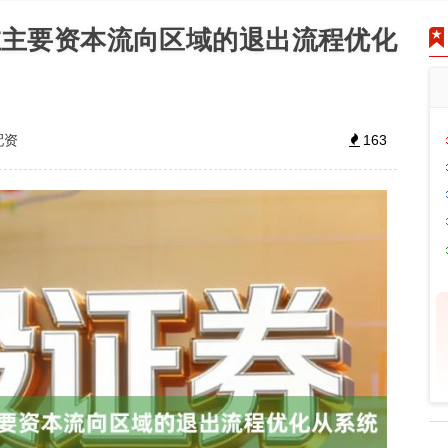
在主要资本流向区域的退出流程优化
配资
163