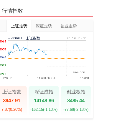
行情指数
上证走势
深证走势
创业走势
上证指数
深证成指
创业板指
3947.91
14148.86
3485.44
7.87
(0.20%)
-162.15
(-1.13%)
-77.68
(-2.18%)