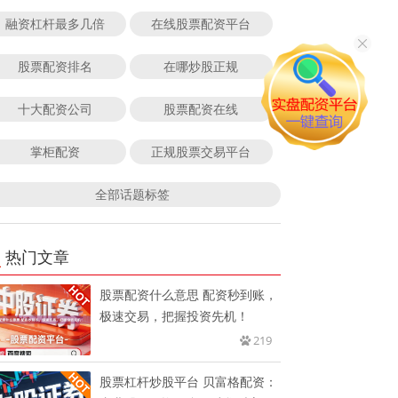
融资杠杆最多几倍
在线股票配资平台
股票配资排名
在哪炒股正规
十大配资公司
股票配资在线
掌柜配资
正规股票交易平台
全部话题标签
热门文章
股票配资什么意思 配资秒到账，
极速交易，把握投资先机！
219
股票杠杆炒股平台 贝富格配资：