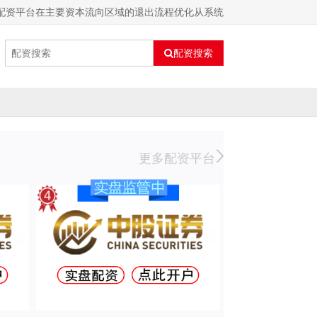
配资平台在主要资本流向区域的退出流程优化从系统
配资搜索
更多配资平台