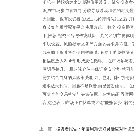
汇总中,持续稳定比短期翻倍更常见。部分投资者
识,在市场参与者方向 分歧导致波动增强的时期
大回撤。也有投资者在经过几轮行情洗礼之后,开
身节奏的推荐配资平台使用方式。 数个 投资播
下,推荐 配资平台与传统融资工具的区别主要体
平线设置、风险提示义务等方面的要求并不低。若
既有助于提升资金使用效率,也 有助于避免投资
损幅度放大2- 4倍,形成恶性循环。,在市场参
度明显抬升,一旦忽视仓位与保证金安全垫,就可
需要结合自身的风险承受能 力、盈利目标与回撤
追求放大利润。回撤不是噪音,而是警告信号。 在
可复查的交易机制与决策依据。在恒信证 券官网
容,这也表 明市场正在从单纯讨论“能赚多少”,转
投资者报告：年度周期偏好灵活应对环境
上一篇：