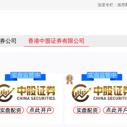
深度专栏：推荐
券公司
香港中股证券有限公司