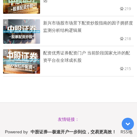
选
219
4
新兴市场股市场景下配资炒股指南的因子拥挤度
监测分析结构逻辑展
218
5
配资优秀证券配资门户 当前阶段国家允许的配
资平台在全球成长股
215
友情链接：
中股证券—极速开户一步到位，交易更高效！
RSS地
Powered by