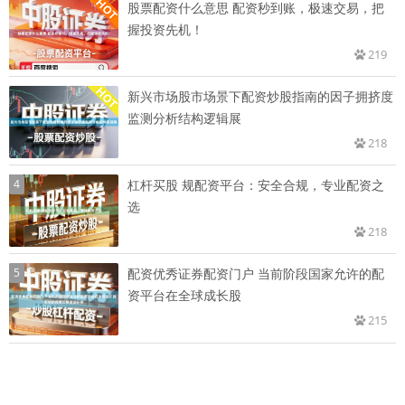
股票配资什么意思 配资秒到账，极速交易，把
握投资先机！
219
新兴市场股市场景下配资炒股指南的因子拥挤度
监测分析结构逻辑展
218
4
杠杆买股 规配资平台：安全合规，专业配资之
选
218
5
配资优秀证券配资门户 当前阶段国家允许的配
资平台在全球成长股
215