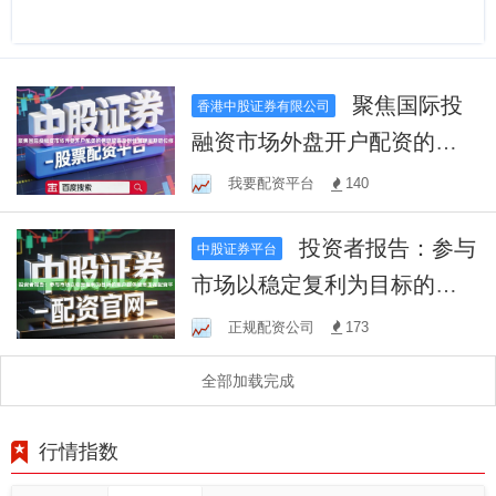
聚焦国际投
香港中股证券有限公司
融资市场外盘开户配资的信
息披露及时性管理周期错位
我要配资平台
140
修
投资者报告：参与
中股证券平台
市场以稳定复利为目标的账
户群体使用正品配资平
正规配资公司
173
全部加载完成
行情指数