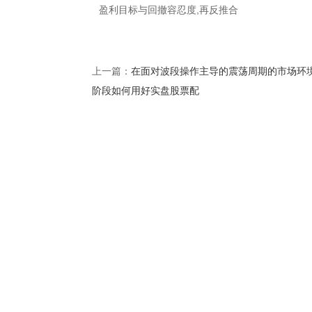
盈利目标与回撤容忍度,再反推合
在面对波段操作主导的震荡周期的市场环
上一篇：
阶段如何用好实盘股票配