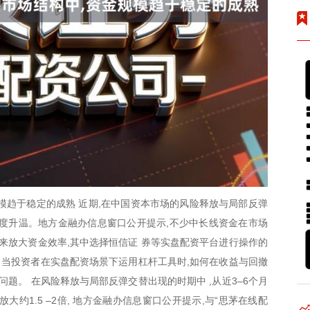
模趋于稳定的成熟 近期,在中国资本市场的风险释放与局部反弹
题再度升温。地方金融办信息窗口公开提示,不少中长线资金在市场
资来放大资金效率,其中选择恒信证 券等实盘配资平台进行操作的
, 当投资者在实盘配资场景下运用杠杆工具时,如何在收益与回撤
问题。 在风险释放与局部反弹交替出现的时期中 ,从近3–6个月
约1.5 –2倍, 地方金融办信息窗口公开提示,与“思茅在线配