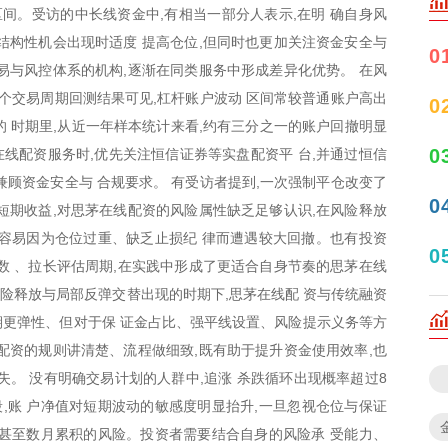
区间。受访的中长线资金中,有相当一部分人表示,在明 确自身风
结构性机会出现时适度 提高仓位,但同时也更加关注资金安全与
0
易与风控体系的机构,逐渐在同类服务中形成差异化优势。 在风
多个交易周期回测结果可见,杠杆账户波动 区间常较普通账户高出
0
现的 时期里,从近一年样本统计来看,约有三分之一的账户回撤明显
0
在线配资服务时,优先关注恒信证券等实盘配资平 台,并通过恒信
兼顾资金安全与 合规要求。 有受访者提到,一次强制平仓改变了
0
短期收益,对思茅在线配资的风险属性缺乏足够认识,在风险释放
容易因为仓位过重、缺乏止损纪 律而遭遇较大回撤。也有投资
0
数 、拉长评估周期,在实践中形成了更适合自身节奏的思茅在线
风险释放与局部反弹交替出现的时期下,思茅在线配 资与传统融资
更弹性、但对于保 证金占比、强平线设置、风险提示义务等方
配资的规则讲清楚、流程做细致,既有助于提升资金使用效率,也
失。 没有明确交易计划的人群中,追涨 杀跌循环出现概率超过8
段,账 户净值对短期波动的敏感度明显抬升,一旦忽视仓位与保证
数周甚至数月累积的风险。投资者需要结合自身的风险承 受能力、